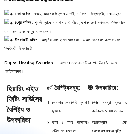
ঢাকা অফিস :
৭৭/১, আনারকলি সুপার মার্কেট, ৪র্থ তলা, সিদ্ধেশ্বরী, ঢাকা-১২১৭
রংপুর অফিস :
পুবালী ব্যাংক ধাপ শাখার বিপরীতে, ধাপ ৮-তলা মসজিদের পশ্চিম পাশে,
ধাপ, জেল রোড, রংপুর, বাংলাদেশ।
নীলফামারী অফিস :
আধুনিক সদর হাসপাতাল রোড, এআর জেনারেল হাসপাতালের
নিকটবর্তী, নীলফামারী
Digital Hearing Solution
— আপনার ভাষা এবং উচ্চারণের উন্নতির জন্য
প্রতিজ্ঞাবদ্ধ।
✅ বৈশিষ্ট্যসমূহ:
🎯 উপকারিতা:
হিয়ারিং এইড
ফিটিং সার্ভিসের
পেশাদার থেরাপিস্ট দ্বারা
স্পিচ সমস্যা দ্রুত ও
বৈশিষ্ট্য ও
মূল্যায়ন
কার্যকরভাবে সমাধান করা
উপকারিতা
ভাষা ও স্পিচ সমস্যার
আত্মবিশ্বাস এবং
সঠিক সনাক্তকরণ
যোগাযোগ দক্ষতা বৃদ্ধি