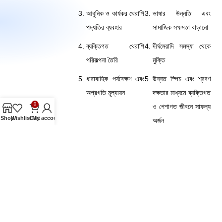
আধুনিক ও কার্যকর থেরাপি
ভাষার উন্নতি এবং
পদ্ধতির ব্যবহার
সামাজিক সক্ষমতা বাড়ানো
ব্যক্তিগত থেরাপি
দীর্ঘমেয়াদি সমস্যা থেকে
পরিকল্পনা তৈরি
মুক্তি
ধারাবাহিক পর্যবেক্ষণ এবং
উন্নত স্পিচ এবং শ্রবণ
অগ্রগতি মূল্যায়ন
দক্ষতার মাধ্যমে ব্যক্তিগত
0
ও পেশাগত জীবনে সাফল্য
Shop
Wishlist
Cart
My account
অর্জন
Speech Therapy Image